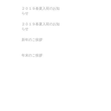
２０１９春夏入荷のお知
らせ
２０１９春夏入荷のお知
らせ
新年のご挨拶
年末のご挨拶
SEARCH BY TAGS:
まだタグはありませ
ん。
２０１７春夏入荷のお知ら
せ
２０１７春夏商品のデリバリーが１月
上旬からスタートします。